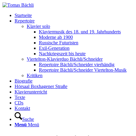
Startseite
Repertoire
Klavier solo
Klaviermusik des 18. und 19. Jahrhunderts
Moderne ab 1900
Russische Futuristen
Exil-Generation
Nachkriegszeit bis heute
Viertelton-Klavierduo Bächli/Schneider
Repertoire Bächli/Schneider vierhändig
Repertoire Bächli/Schneider Viertelton-Musik
Kritiken
Biografie
Hörsaal Boxhagener Straße
Klavierunterricht
Texte
CDs
Kontakt
Suche
Menü
Menü