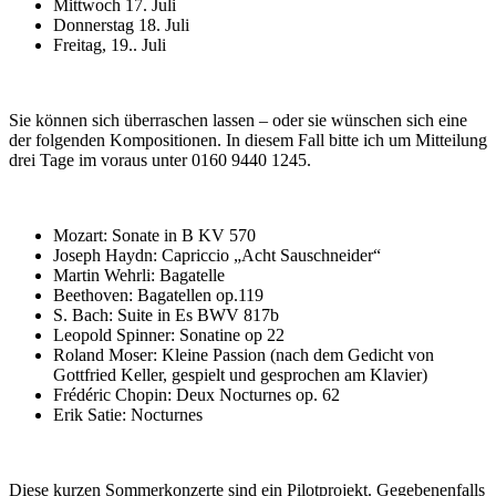
Mittwoch 17. Juli
Donnerstag 18. Juli
Freitag, 19.. Juli
Sie können sich überraschen lassen – oder sie wünschen sich eine
der folgenden Kompositionen. In diesem Fall bitte ich um Mitteilung
drei Tage im voraus unter 0160 9440 1245.
Mozart: Sonate in B KV 570
Joseph Haydn: Capriccio „Acht Sauschneider“
Martin Wehrli: Bagatelle
Beethoven: Bagatellen op.119
S. Bach: Suite in Es BWV 817b
Leopold Spinner: Sonatine op 22
Roland Moser: Kleine Passion (nach dem Gedicht von
Gottfried Keller, gespielt und gesprochen am Klavier)
Frédéric Chopin: Deux Nocturnes op. 62
Erik Satie: Nocturnes
Diese kurzen Sommerkonzerte sind ein Pilotprojekt. Gegebenenfalls