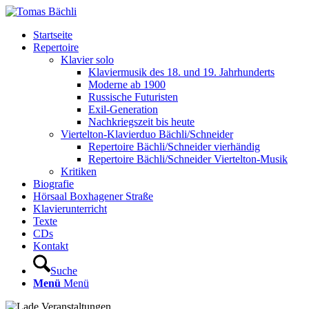
Startseite
Repertoire
Klavier solo
Klaviermusik des 18. und 19. Jahrhunderts
Moderne ab 1900
Russische Futuristen
Exil-Generation
Nachkriegszeit bis heute
Viertelton-Klavierduo Bächli/Schneider
Repertoire Bächli/Schneider vierhändig
Repertoire Bächli/Schneider Viertelton-Musik
Kritiken
Biografie
Hörsaal Boxhagener Straße
Klavierunterricht
Texte
CDs
Kontakt
Suche
Menü
Menü